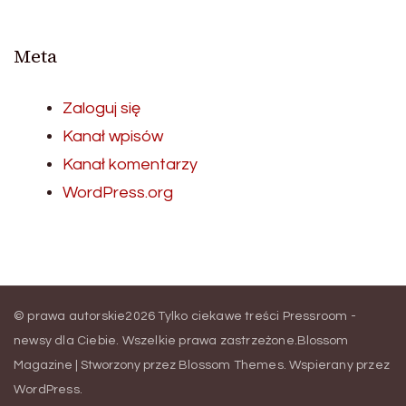
Meta
Zaloguj się
Kanał wpisów
Kanał komentarzy
WordPress.org
© prawa autorskie2026
Tylko ciekawe treści Pressroom -
newsy dla Ciebie
. Wszelkie prawa zastrzeżone.
Blossom
Magazine | Stworzony przez
Blossom Themes
.
Wspierany przez
WordPress
.